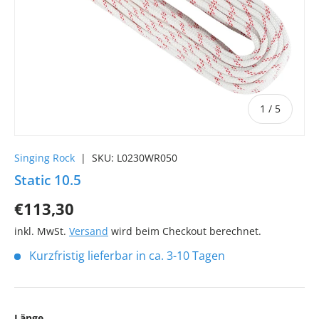
von
1
/
5
Singing Rock
|
SKU:
L0230WR050
Static 10.5
€113,30
inkl. MwSt.
Versand
wird beim Checkout berechnet.
Kurzfristig lieferbar in ca. 3-10 Tagen
Länge