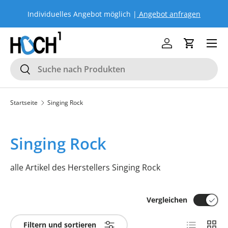
Individuelles Angebot möglich |
Angebot anfragen
Si
DIREKT ZUM INHALT
Menü
Einloggen
Einkaufs
Suchen
Suchen
Startseite
Singing Rock
Singing Rock
alle Artikel des Herstellers Singing Rock
Vergleichen
Produktlist
Produ
Filtern und sortieren