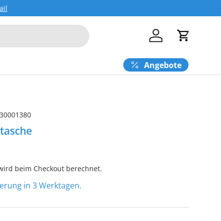
ail
Einloggen
Einkaufs
Angebote
30001380
ltasche
ird beim Checkout berechnet.
eferung in 3 Werktagen.