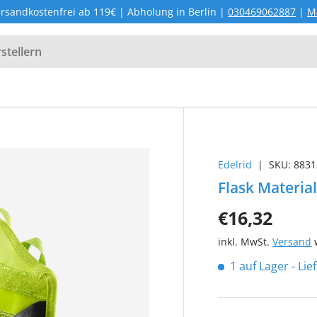
rsandkostenfrei ab 119€ | Abholung in Berlin |
030469062887
|
M
Edelrid
|
SKU:
8831
Flask Materia
€16,32
inkl. MwSt.
Versand
w
1 auf Lager
- Li