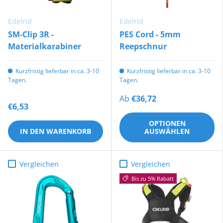
Edelrid
Edelrid
SM-Clip 3R -
PES Cord - 5mm
Materialkarabiner
Reepschnur
Kurzfristig lieferbar in ca. 3-10
Kurzfristig lieferbar in ca. 3-10
Tagen.
Tagen.
Ab
€36,72
€6,53
OPTIONEN
IN DEN WARENKORB
AUSWÄHLEN
Vergleichen
Vergleichen
Bis zu 5% Rabatt