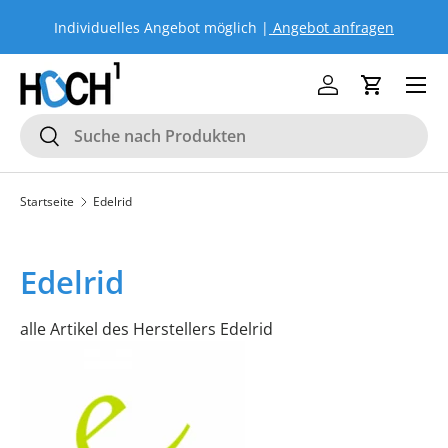
Individuelles Angebot möglich |
Angebot anfragen
Si
DIREKT ZUM INHALT
Menü
Einloggen
Einkaufs
Suchen
Suchen
Startseite
Edelrid
Edelrid
alle Artikel des Herstellers Edelrid