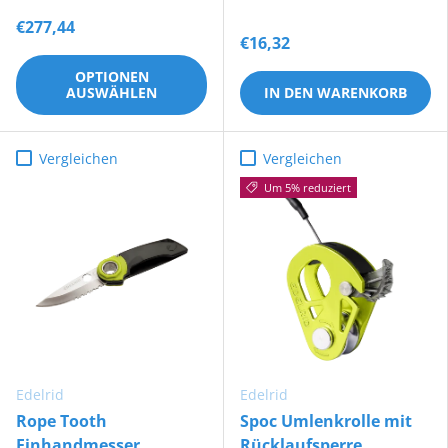
€277,44
€16,32
OPTIONEN
AUSWÄHLEN
IN DEN WARENKORB
Vergleichen
Vergleichen
Um 5% reduziert
Edelrid
Edelrid
Rope Tooth
Spoc Umlenkrolle mit
Einhandmesser
Rücklaufsperre