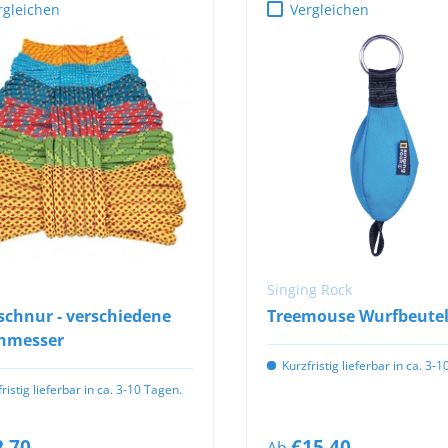
rgleichen
Vergleichen
OPTIONEN
OPTIONEN
AUSWÄHLEN
AUSWÄHLEN
Singing Rock
schnur - verschiedene
Treemouse Wurfbeute
hmesser
Kurzfristig lieferbar in ca. 3-
ristig lieferbar in ca. 3-10 Tagen.
2,70
€15,40
Ab