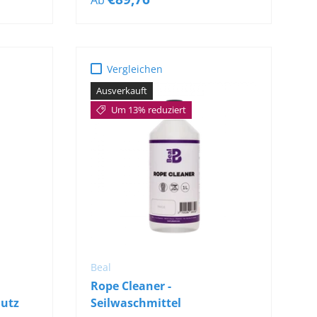
Vergleichen
Ausverkauft
Um 13% reduziert
B
IN DEN WARENKORB
Beal
Rope Cleaner -
hutz
Seilwaschmittel