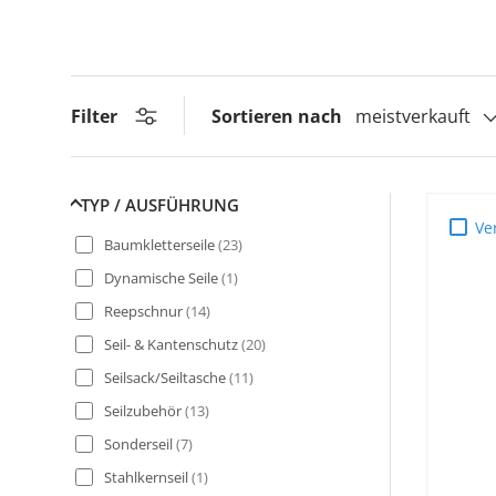
Filter
Sortieren nach
meistverkauft
TYP / AUSFÜHRUNG
Ve
Baumkletterseile
(
23
)
Dynamische Seile
(
1
)
Reepschnur
(
14
)
Seil- & Kantenschutz
(
20
)
Seilsack/Seiltasche
(
11
)
Seilzubehör
(
13
)
Sonderseil
(
7
)
Stahlkernseil
(
1
)