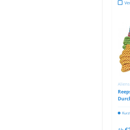
Ve
Aliens
Reep
Durc
Kurzf
€
Ab