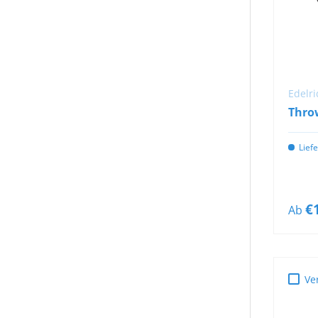
Tendon
(
19
)
Teufelberger
(
9
)
Edelri
Throw
Lief
€
Ab
Ve