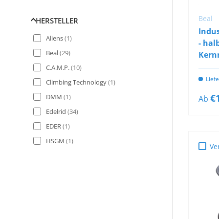
Statische Seile
(
48
)
Beal
HERSTELLER
Wurfleine/Wurfbeutel
(
9
)
Indus
Aliens
(
1
)
- hal
Beal
(
29
)
Kern
C.A.M.P.
(
10
)
Lief
Climbing Technology
(
1
)
€
DMM
(
1
)
Ab
Edelrid
(
34
)
EDER
(
1
)
HSGM
(
1
)
Ve
Kong
(
3
)
Kratos
(
2
)
Petzl
(
22
)
Singing Rock
(
9
)
Skylotec
(
5
)