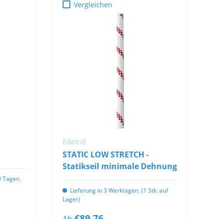
Vergleichen
OPTIONEN
AUSWÄHLEN
Edelrid
l
STATIC LOW STRETCH -
Statikseil minimale Dehnung
10 Tagen.
Lieferung in 3 Werktagen. (1 Stk. auf
Lager)
€89,76
Ab