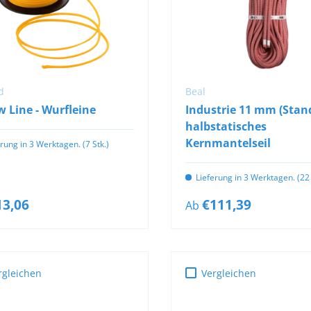
OPTIONEN
OPTIONEN
AUSWÄHLEN
AUSWÄHLEN
d
Beal
 Line - Wurfleine
Industrie 11 mm (Stan
halbstatisches
Kernmantelseil
erung in 3 Werktagen. (7 Stk.)
Lieferung in 3 Werktagen. (22 
13,06
€111,39
Ab
rgleichen
Vergleichen