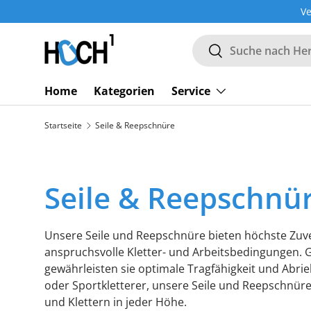
nfrei ab 119€ | Abholung in Berlin |
030469062887
|
Mail
DIREKT ZUM INHALT
Suchen
Suchen
Home
Kategorien
Service
Startseite
Seile & Reepschnüre
Seile & Reepschnü
Unsere Seile und Reepschnüre bieten höchste Zuver
anspruchsvolle Kletter- und Arbeitsbedingungen. Ge
gewährleisten sie optimale Tragfähigkeit und Abrieb
oder Sportkletterer, unsere Seile und Reepschnüre 
und Klettern in jeder Höhe.