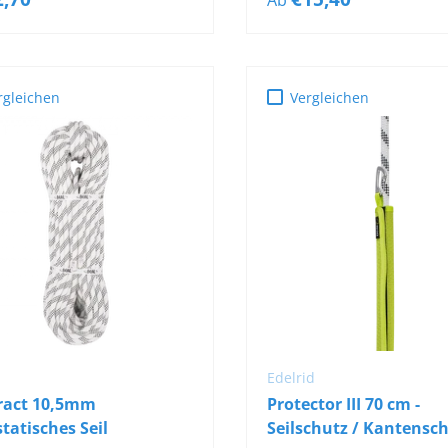
rgleichen
Vergleichen
OPTIONEN
AUSWÄHLEN
IN DEN WARENKOR
Edelrid
ract 10,5mm
Protector III 70 cm -
tatisches Seil
Seilschutz / Kantensc