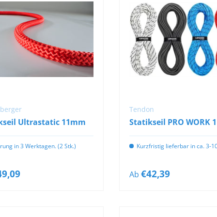
OPTIONEN
OPTIONEN
AUSWÄHLEN
AUSWÄHLEN
lberger
Tendon
kseil Ultrastatic 11mm
Statikseil PRO WORK 1
erung in 3 Werktagen. (2 Stk.)
Kurzfristig lieferbar in ca. 3-
49,09
€42,39
Ab