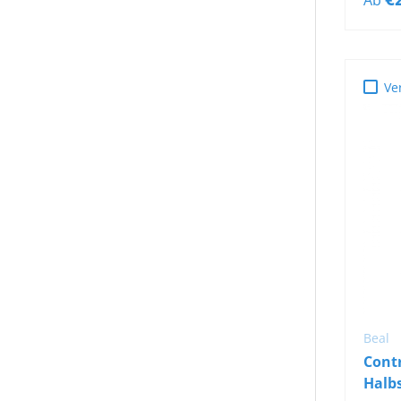
Ve
Beal
Cont
Halbs