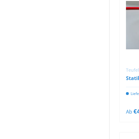
Teufe
Stati
Lief
€
Ab