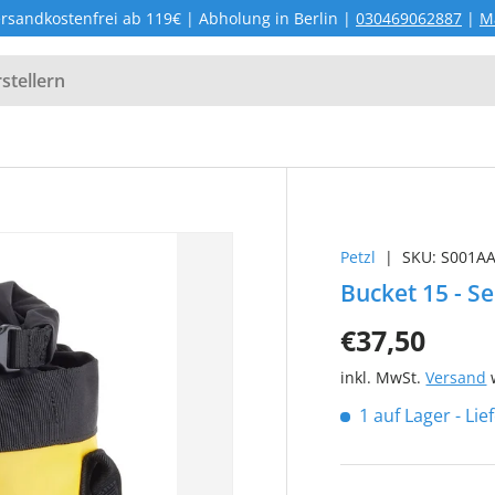
rsandkostenfrei ab 119€ | Abholung in Berlin |
030469062887
|
M
Petzl
|
SKU:
S001A
Bucket 15 - Se
€37,50
inkl. MwSt.
Versand
w
1 auf Lager
- Li