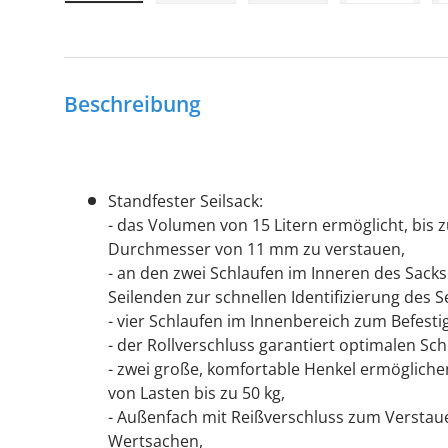
Bild 1 in Galerieansicht laden
Bild 2 in Galerieansicht laden
Bild 3 in Galerieansic
Bild 4 in
Beschreibung
Standfester Seilsack:
- das Volumen von 15 Litern ermöglicht, bis 
Durchmesser von 11 mm zu verstauen,
- an den zwei Schlaufen im Inneren des Sack
Seilenden zur schnellen Identifizierung des S
- vier Schlaufen im Innenbereich zum Befest
- der Rollverschluss garantiert optimalen Sch
- zwei große, komfortable Henkel ermöglich
von Lasten bis zu 50 kg,
- Außenfach mit Reißverschluss zum Verstau
Wertsachen,