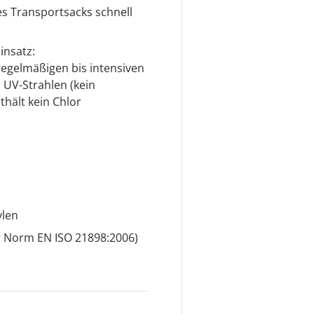
des Transportsacks schnell
insatz:
regelmäßigen bis intensiven
 UV-Strahlen (kein
nthält kein Chlor
ylen
r Norm EN ISO 21898:2006)