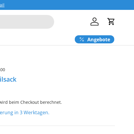
ail
Einloggen
Einkaufs
Angebote
A00
ilsack
ird beim Checkout berechnet.
eferung in 3 Werktagen.