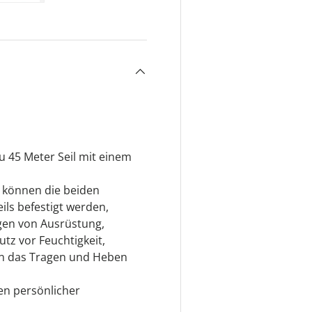
ht laden
 Galerieansicht laden
Bild 5 in Galerieansicht laden
zu 45 Meter Seil mit einem
s können die beiden
eils befestigt werden,
igen von Ausrüstung,
utz vor Feuchtigkeit,
en das Tragen und Heben
en persönlicher