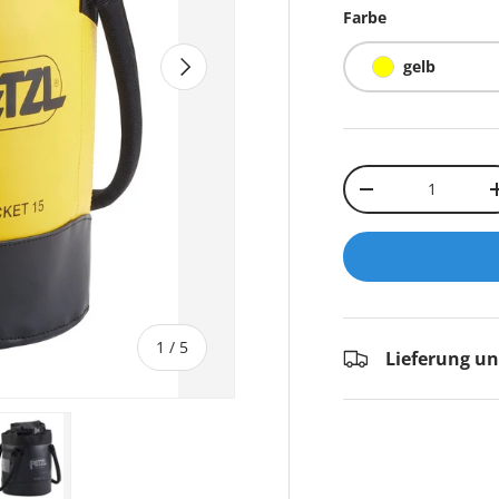
Farbe
NÄCHSTE
gelb
Anzahl
-
von
1
/
5
Lieferung u