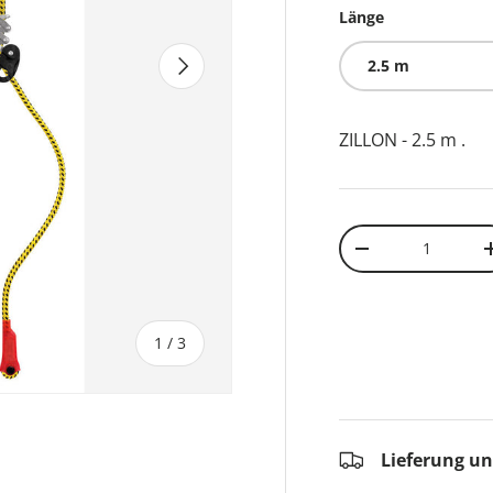
Länge
NÄCHSTE
2.5 m
ZILLON - 2.5 m
.
Anzahl
-
von
1
/
3
Lieferung u