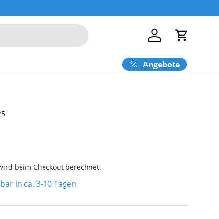
Einloggen
Einkaufs
Angebote
25
ird beim Checkout berechnet.
erbar in ca. 3-10 Tagen