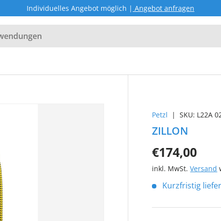
Individuelles Angebot möglich |
Angebot anfragen
Petzl
|
SKU:
L22A 0
ZILLON
€174,00
inkl. MwSt.
Versand
w
Kurzfristig lief