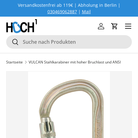
Versandkostenfrei ab 119€ | Abholung in Berlin |
DIREKT ZUM INHALT
030469062887
|
Mail
Menü
Einloggen
Einkaufs
Suchen
Suchen
Startseite
VULCAN Stahlkarabiner mit hoher Bruchlast und ANSI