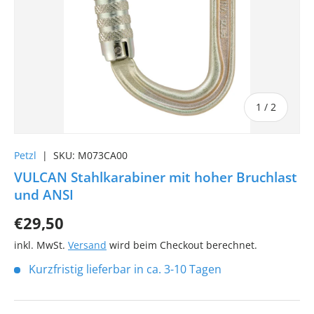
von
1
/
2
Petzl
|
SKU:
M073CA00
VULCAN Stahlkarabiner mit hoher Bruchlast
und ANSI
€29,50
inkl. MwSt.
Versand
wird beim Checkout berechnet.
Kurzfristig lieferbar in ca. 3-10 Tagen