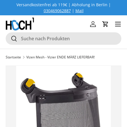
Versandkostenfrei ab 119€ | Abholung in Berlin |
DIREKT ZUM INHALT
030469062887
|
Mail
Menü
Einloggen
Einkaufs
Suchen
Suchen
Startseite
Vizen Mesh - Vizier ENDE MÄRZ LIEFERBAR!