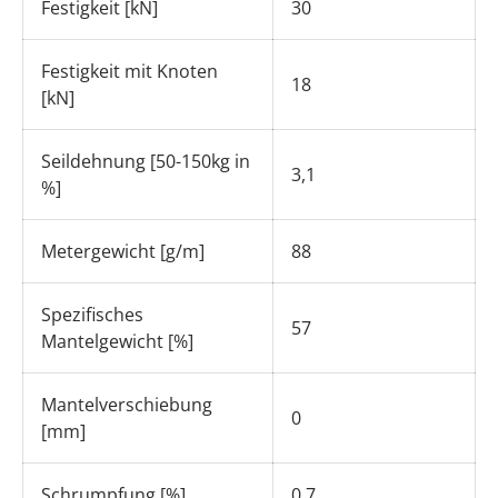
Festigkeit [kN]
30
Festigkeit mit Knoten
18
[kN]
Seildehnung [50-150kg in
3,1
%]
Metergewicht [g/m]
88
Spezifisches
57
Mantelgewicht [%]
Mantelverschiebung
0
[mm]
Schrumpfung [%]
0,7