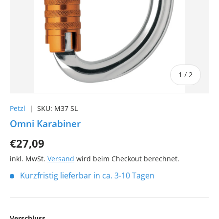
von
1
/
2
Petzl
|
SKU:
M37 SL
Omni Karabiner
€27,09
inkl. MwSt.
Versand
wird beim Checkout berechnet.
Kurzfristig lieferbar in ca. 3-10 Tagen
Verschluss