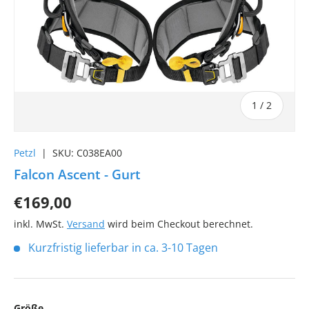
von
1
/
2
Petzl
|
SKU:
C038EA00
Falcon Ascent - Gurt
€169,00
inkl. MwSt.
Versand
wird beim Checkout berechnet.
Kurzfristig lieferbar in ca. 3-10 Tagen
Größe