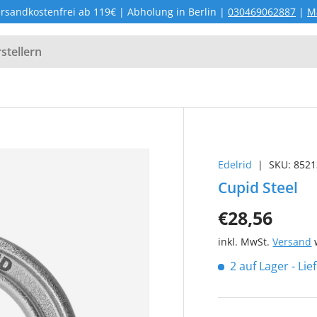
rsandkostenfrei ab 119€ | Abholung in Berlin |
030469062887
|
M
Edelrid
|
SKU:
8521
Cupid Steel
€28,56
inkl. MwSt.
Versand
w
2 auf Lager
- Li