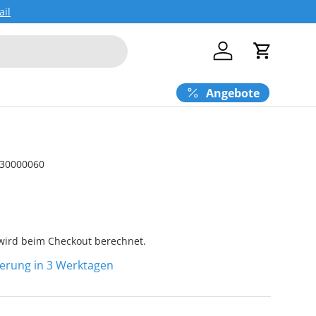
ail
Einloggen
Einkaufs
Angebote
30000060
ird beim Checkout berechnet.
eferung in 3 Werktagen