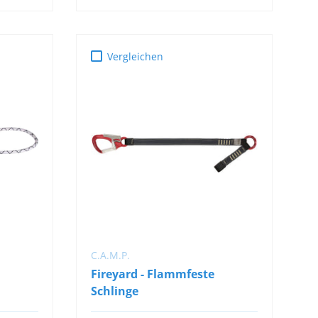
Vergleichen
B
IN DEN WARENKORB
C.A.M.P.
Fireyard - Flammfeste
Schlinge