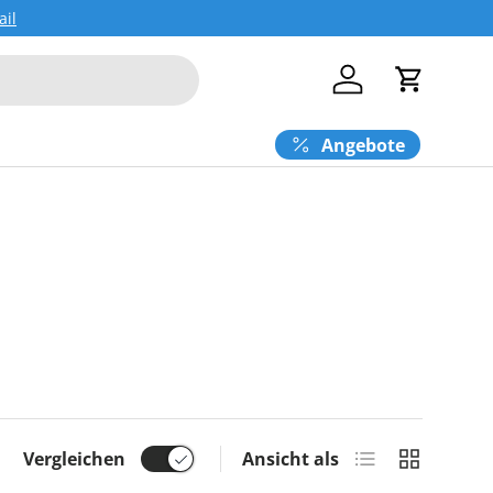
ail
Einloggen
Einkaufs
Angebote
Produktliste
Produktras
Vergleichen
Ansicht als