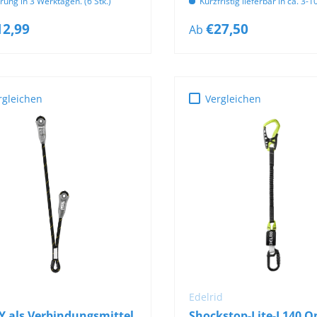
erung in 3 Werktagen. (6 Stk.)
Kurzfristig lieferbar in ca. 3-
12,99
€27,50
Ab
rgleichen
Vergleichen
IN DEN WARENKORB
IN DEN WARENKOR
Edelrid
Y als Verbindungsmittel
Shockstop-Lite-I 140 O