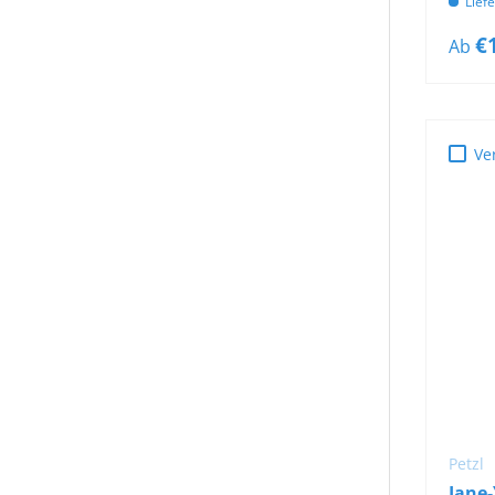
Lief
€
Ab
Ve
Petzl
Jane-