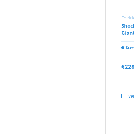
Edelri
Shock
Giant
Kurzf
€228
Ve