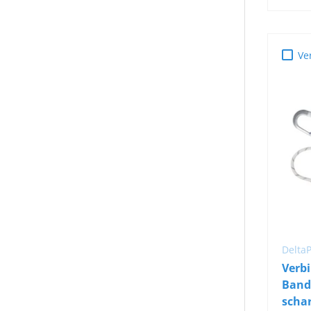
Ve
Delta
Verb
Band
schar