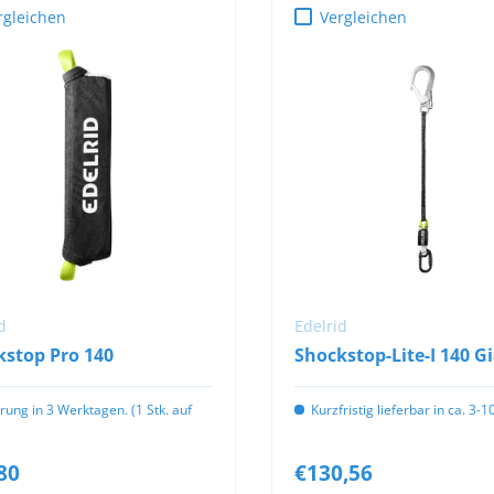
rgleichen
Vergleichen
IN DEN WARENKORB
IN DEN WARENKOR
d
Edelrid
kstop Pro 140
Shockstop-Lite-I 140 G
erung in 3 Werktagen. (1 Stk. auf
Kurzfristig lieferbar in ca. 3-
80
€130,56