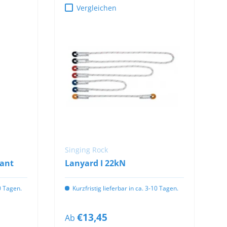
Vergleichen
OPTIONEN
B
AUSWÄHLEN
Singing Rock
iant
Lanyard I 22kN
10 Tagen.
Kurzfristig lieferbar in ca. 3-10 Tagen.
€13,45
Ab