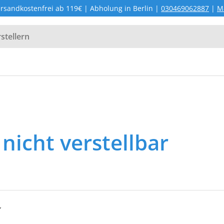
rsandkostenfrei ab 119€ | Abholung in Berlin |
030469062887
|
M
nicht verstellbar