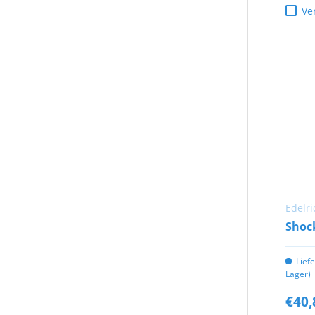
Ve
Edelri
Shoc
Lief
Lager)
€40,