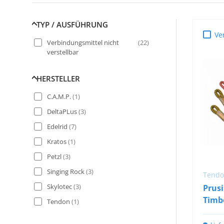
TYP / AUSFÜHRUNG
Ve
Verbindungsmittel nicht
(
22
)
verstellbar
HERSTELLER
C.A.M.P.
(
1
)
DeltaPLus
(
3
)
Edelrid
(
7
)
Kratos
(
1
)
Petzl
(
3
)
Singing Rock
(
3
)
Tend
Skylotec
(
3
)
Prus
Timb
Tendon
(
1
)