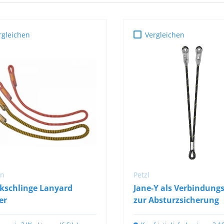
rgleichen
Vergleichen
OPTIONEN
OPTIONEN
AUSWÄHLEN
AUSWÄHLEN
on
Petzl
ikschlinge Lanyard
Jane-Y als Verbindung
er
zur Absturzsicherung