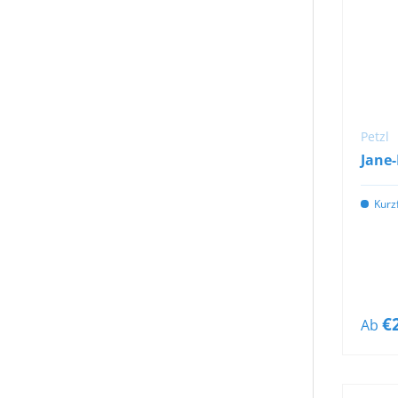
Petzl
Jane-
Kurzf
€
Ab