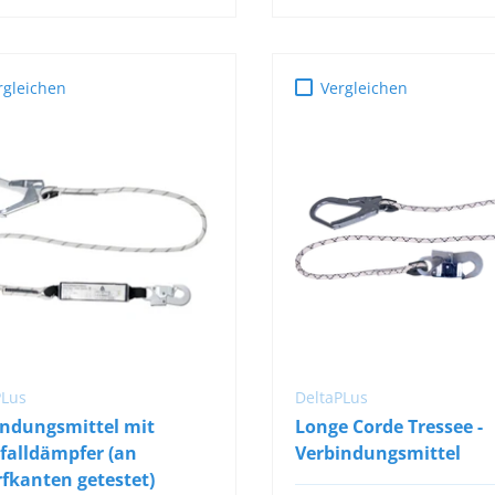
rgleichen
Vergleichen
IN DEN WARENKORB
IN DEN WARENKOR
PLus
DeltaPLus
indungsmittel mit
Longe Corde Tressee -
falldämpfer (an
Verbindungsmittel
fkanten getestet)