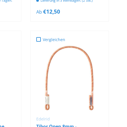
10 Tagen.
Lieferung in 3 Werktagen. (2 Stk.)
€12,50
Ab
Vergleichen
OPTIONEN
B
AUSWÄHLEN
Edelrid
ne
Tibor Open 8mm -