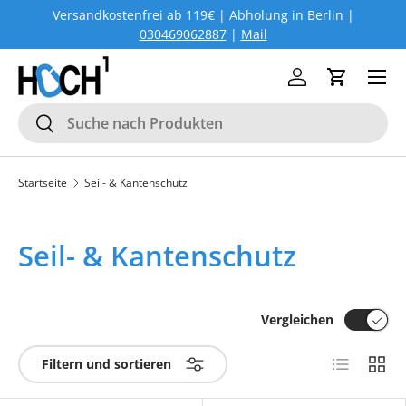
Versandkostenfrei ab 119€ | Abholung in Berlin |
DIREKT ZUM INHALT
030469062887
|
Mail
Menü
Einloggen
Einkaufs
Suchen
Suchen
Startseite
Seil- & Kantenschutz
Seil- & Kantenschutz
Vergleichen
Produktlist
Produ
Filtern und sortieren