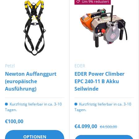
Um 9% reduziert
Petzl
EDER
Newton Auffanggurt
EDER Power Climber
(europäische
EPC 240-11 B Akku
Ausführung)
Seilwinde
Kurzfristig lieferbar in ca. 3-10
Kurzfristig lieferbar in ca. 3-10
Tagen.
Tagen.
€100,00
€4.099,00
€4.500,00
OPTIONEN