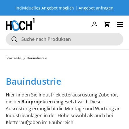
Individuelles Angebot möglich |
Angebot anfragen
Si
DIREKT ZUM INHALT
Menü
Einloggen
Einkaufs
Suchen
Suchen
Startseite
Bauindustrie
Bauindustrie
Hier finden Sie Industriekletterausrüstung Zubehör,
die bei
Bauprojekten
eingesetzt wird. Diese
Ausrüstung ermöglicht die Montage und Wartung an
Industrieanlagen in der Höhe sowohl als auch bei
Kletteraufgaben im Baubereich.