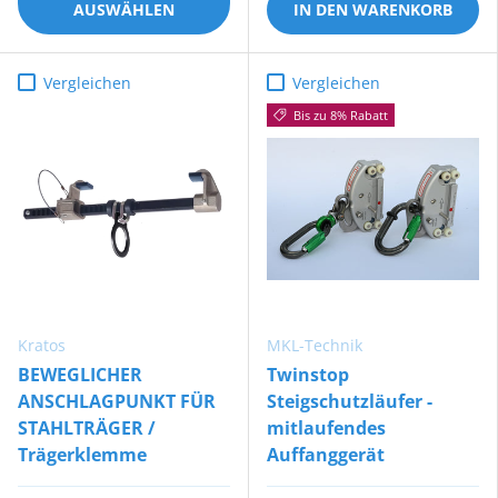
AUSWÄHLEN
IN DEN WARENKORB
Vergleichen
Vergleichen
Bis zu 8% Rabatt
Kratos
MKL-Technik
BEWEGLICHER
Twinstop
ANSCHLAGPUNKT FÜR
Steigschutzläufer -
STAHLTRÄGER /
mitlaufendes
Trägerklemme
Auffanggerät