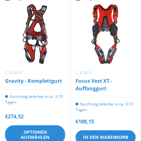
C.A.M.P.
C.A.M.P.
Gravity - Komplettgurt
Focus Vest XT -
Auffanggurt
Kurzfristig lieferbar in ca. 3-10
Tagen.
Kurzfristig lieferbar in ca. 3-10
Tagen.
€274,52
€188,15
OPTIONEN
AUSWÄHLEN
IN DEN WARENKORB