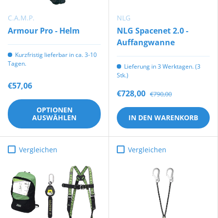
C.A.M.P.
NLG
Armour Pro - Helm
NLG Spacenet 2.0 -
Auffangwanne
Kurzfristig lieferbar in ca. 3-10
Tagen.
Lieferung in 3 Werktagen. (3
Stk.)
€57,06
€728,00
€790,00
OPTIONEN
AUSWÄHLEN
IN DEN WARENKORB
Vergleichen
Vergleichen