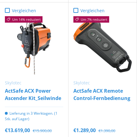
Vergleichen
Vergleichen
Um 14% reduziert
Um 7% reduziert
Skylotec
Skylotec
ActSafe ACX Power
ActSafe ACX Remote
Ascender Kit_Seilwinde
Control-Fernbedienung
Lieferung in 3 Werktagen. (1
Stk. auf Lager)
€13.619,00
€1.289,00
€15.900,00
€1.390,00