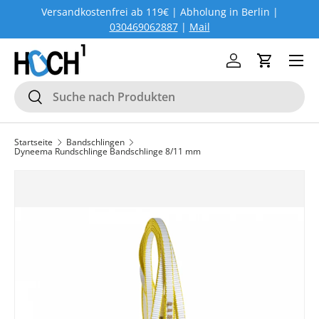
Versandkostenfrei ab 119€ | Abholung in Berlin |
DIREKT ZUM INHALT
030469062887
|
Mail
Menü
Einloggen
Einkaufs
Suchen
Suchen
Startseite
Bandschlingen
Dyneema Rundschlinge Bandschlinge 8/11 mm