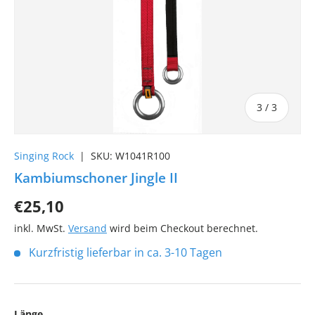
von
3
/
3
Singing Rock
|
SKU:
W1041R100
Kambiumschoner Jingle II
€25,10
inkl. MwSt.
Versand
wird beim Checkout berechnet.
Kurzfristig lieferbar in ca. 3-10 Tagen
Länge