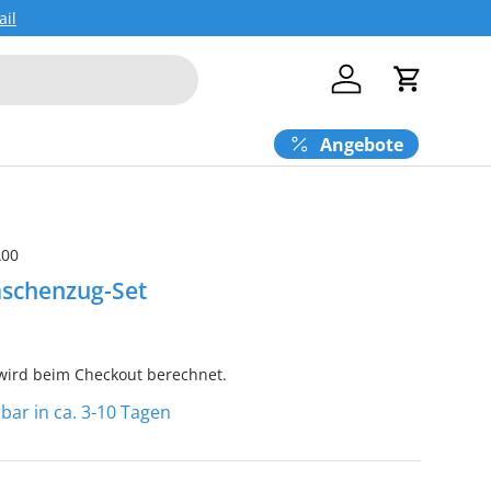
ail
Einloggen
Einkaufs
Angebote
A00
aschenzug-Set
ird beim Checkout berechnet.
erbar in ca. 3-10 Tagen