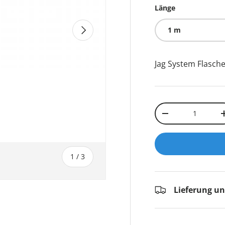
Länge
NÄCHSTE
1 m
Jag System Flasche
Anzahl
-
von
1
/
3
Lieferung u