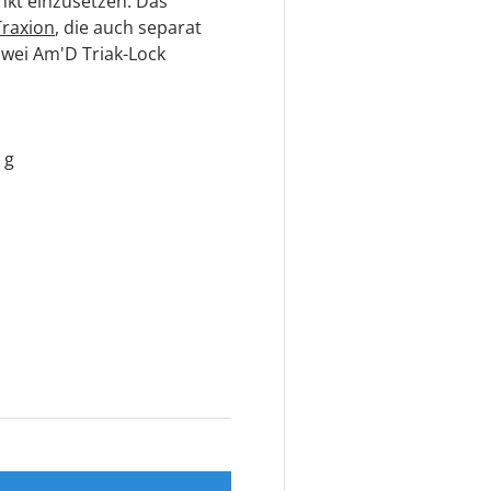
nkt einzusetzen. Das
Traxion
, die auch separat
 zwei Am'D Triak-Lock
 g