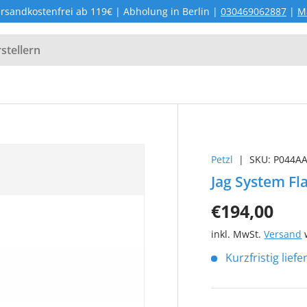
rsandkostenfrei ab 119€ | Abholung in Berlin |
030469062887
|
M
Petzl
|
SKU:
P044A
Jag System Fl
€194,00
inkl. MwSt.
Versand
w
Kurzfristig lief