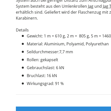
System auch bei geringer Distanz zum Anschlagpu
System besteht aus den Umlenkrollen
Jag
und
Jag 
erhältlich sind. Geliefert wird der Flaschenzug mit
Karabinern.
Details
Gewicht: 1 m = 610 g, 2 m = 805 g, 5 m = 1460
Material: Aluminium, Polyamid, Polyurethan
Seildurchmesser:7,7 mm
Rollen: gekapselt
Gebrauchslast: 6 kN
Bruchlast: 16 kN
Wirkungsgrad: 91 %