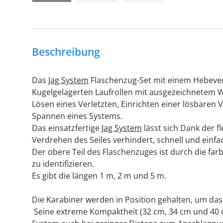
Bild 1 in Galerieansicht laden
Bild 2 in Galerieansicht laden
Bild 3 in Galerieansic
Beschreibung
Das
Jag System
Flaschenzug-Set mit einem Hebever
Kugelgelagerten Laufrollen mit ausgezeichnetem 
Lösen eines Verletzten, Einrichten einer lösbare
Spannen eines Systems.
Das einsatzfertige
Jag System
lässt sich Dank der fl
Verdrehen des Seiles verhindert, schnell und einfac
Der obere Teil des Flaschenzuges ist durch die far
zu identifizieren.
Es gibt die längen 1 m, 2 m und 5 m.
Die Karabiner werden in Position gehalten, um das
Seine extreme Kompaktheit (32 cm, 34 cm und 40 