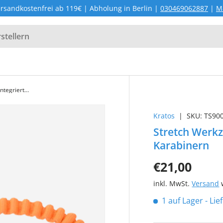
rsandkostenfrei ab 119€ | Abholung in Berlin |
030469062887
|
M
Stretch Werkzeugsicherung mit integrierten Karabinern
Kratos
|
SKU:
TS90
Stretch Werkz
Karabinern
€21,00
inkl. MwSt.
Versand
w
1 auf Lager
- Li