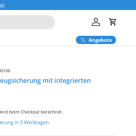
ail
Einloggen
Einkaufs
Angebote
00106
eugsicherung mit integrierten
ird beim Checkout berechnet.
eferung in 3 Werktagen.