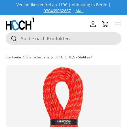
Versandkostenfrei ab 119€ | Abholung in Berlin |
DIREKT ZUM INHALT
030469062887
|
Mail
Menü
Einloggen
Einkaufs
Suchen
Suchen
Startseite
Statische Seile
SECURE 10,5 - Statikseil
Bild 2 ist nun in der Galerieansicht verfügbar