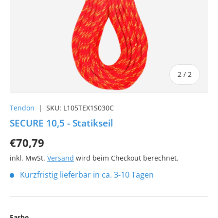
von
2
/
2
Tendon
|
SKU:
L105TEX1S030C
SECURE 10,5 - Statikseil
€70,79
inkl. MwSt.
Versand
wird beim Checkout berechnet.
Kurzfristig lieferbar in ca. 3-10 Tagen
Farbe