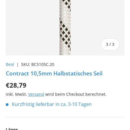
von
3
/
3
Beal
|
SKU:
BCS105C.20
Contract 10,5mm Halbstatisches Seil
€28,79
inkl. MwSt.
Versand
wird beim Checkout berechnet.
Kurzfristig lieferbar in ca. 3-10 Tagen
Länge