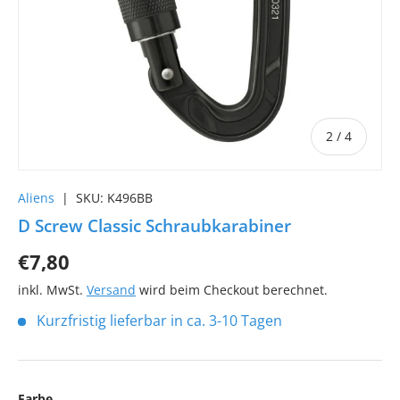
von
2
/
4
Aliens
|
SKU:
K496BB
D Screw Classic Schraubkarabiner
€7,80
inkl. MwSt.
Versand
wird beim Checkout berechnet.
Kurzfristig lieferbar in ca. 3-10 Tagen
Farbe