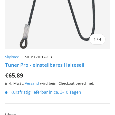
von
1
/
4
Skylotec
|
SKU:
L-1017-1,3
Tuner Pro - einstellbares Halteseil
€65,89
inkl. MwSt.
Versand
wird beim Checkout berechnet.
Kurzfristig lieferbar in ca. 3-10 Tagen
Länge