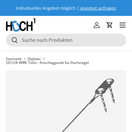
Individuelles Angebot möglich |
Angebot anfragen
Si
DIREKT ZUM INHALT
Menü
Einloggen
Einkaufs
Suchen
Suchen
Startseite
Skylotec
SECU® WIRE ToGo - Anschlagpunkt für Dachziegel