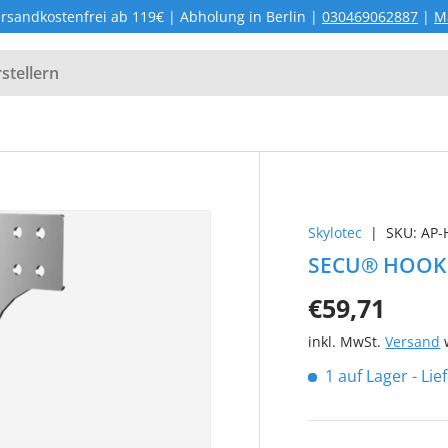
rsandkostenfrei ab 119€ | Abholung in Berlin |
030469062887
|
M
Skylotec
|
SKU:
AP-
SECU® HOOK T
€59,71
inkl. MwSt.
Versand
w
1 auf Lager
- Li