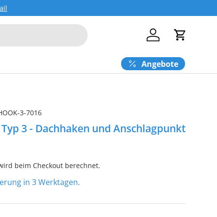
ail
Einloggen
Einkaufs
Angebote
HOOK-3-7016
yp 3 - Dachhaken und Anschlagpunkt
ird beim Checkout berechnet.
eferung in 3 Werktagen.