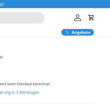
ail
Einloggen
Einkaufs
Angebote
40
ird beim Checkout berechnet.
eferung in 3 Werktagen