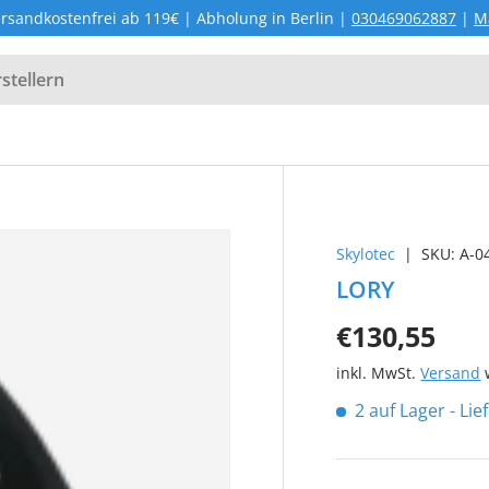
rsandkostenfrei ab 119€ | Abholung in Berlin |
030469062887
|
M
Skylotec
|
SKU:
A-0
LORY
€130,55
inkl. MwSt.
Versand
w
2 auf Lager
- Li