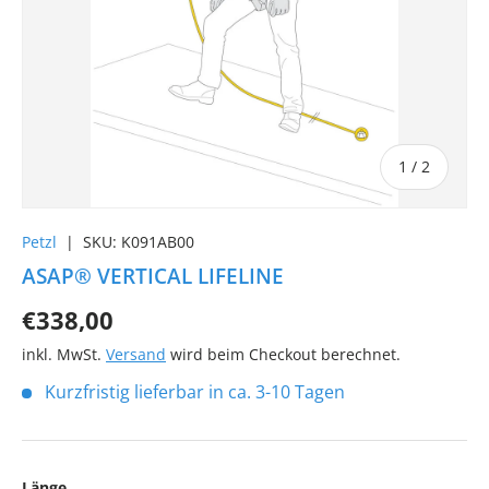
von
1
/
2
Petzl
|
SKU:
K091AB00
ASAP® VERTICAL LIFELINE
€338,00
inkl. MwSt.
Versand
wird beim Checkout berechnet.
Kurzfristig lieferbar in ca. 3-10 Tagen
Länge