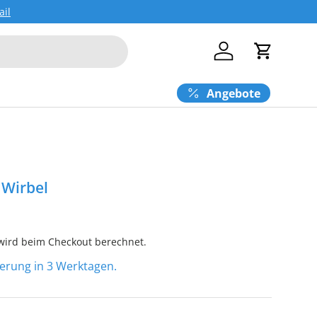
ail
Einloggen
Einkaufs
Angebote
 Wirbel
ird beim Checkout berechnet.
eferung in 3 Werktagen.