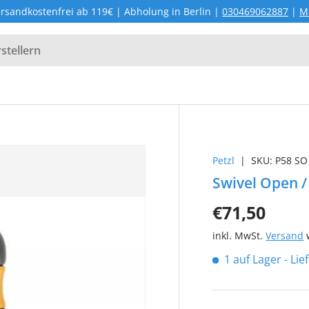
rsandkostenfrei ab 119€ | Abholung in Berlin |
030469062887
|
M
Petzl
|
SKU:
P58 SO
Swivel Open /
€71,50
inkl. MwSt.
Versand
w
1 auf Lager
- Li