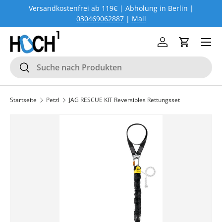
Versandkostenfrei ab 119€ | Abholung in Berlin |
DIREKT ZUM INHALT
030469062887
|
Mail
Menü
Einloggen
Einkaufs
Suchen
Suchen
Startseite
Petzl
JAG RESCUE KIT Reversibles Rettungsset