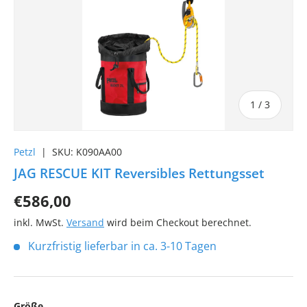
von
1
/
3
Petzl
|
SKU:
K090AA00
JAG RESCUE KIT Reversibles Rettungsset
€586,00
inkl. MwSt.
Versand
wird beim Checkout berechnet.
Kurzfristig lieferbar in ca. 3-10 Tagen
Größe