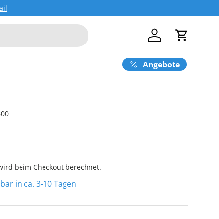
ail
Einloggen
Einkaufs
Angebote
B00
ird beim Checkout berechnet.
erbar in ca. 3-10 Tagen