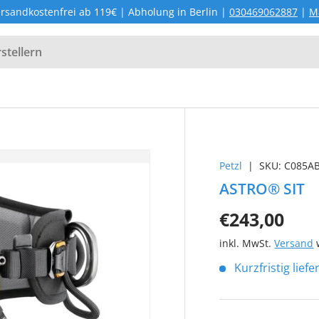
rsandkostenfrei ab 119€ | Abholung in Berlin |
030469062887
|
M
Petzl
|
SKU:
C085A
ASTRO® SIT
€243,00
inkl. MwSt.
Versand
w
Kurzfristig lief