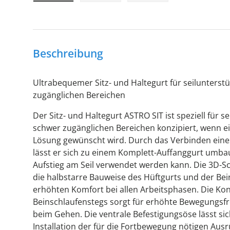
Bild 1 in Galerieansicht laden
Bild 2 in Galerieansicht laden
Bild 3 in Galerieansic
Beschreibung
Ultrabequemer Sitz- und Haltegurt für seilunterstü
zugänglichen Bereichen
Der Sitz- und Haltegurt ASTRO SIT ist speziell für s
schwer zugänglichen Bereichen konzipiert, wenn e
Lösung gewünscht wird. Durch das Verbinden ein
lässt er sich zu einem Komplett-Auffanggurt umba
Aufstieg am Seil verwendet werden kann. Die 3D-
die halbstarre Bauweise des Hüftgurts und der Bei
erhöhten Komfort bei allen Arbeitsphasen. Die Kon
Beinschlaufenstegs sorgt für erhöhte Bewegungsf
beim Gehen. Die ventrale Befestigungsöse lässt sic
Installation der für die Fortbewegung nötigen Ausr