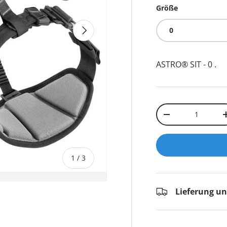
Größe
NÄCHSTE
0
ASTRO® SIT - 0
.
Anzahl
-
von
1
/
3
Lieferung u