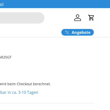
ail
Einloggen
Einkaufs
Angebote
AR25GT
ird beim Checkout berechnet.
erbar in ca. 3-10 Tagen