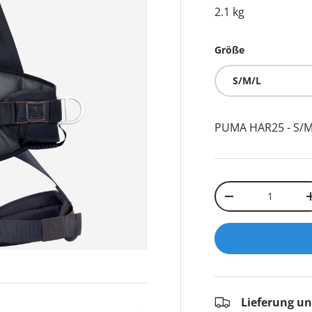
2.1 kg
Größe
S/M/L
PUMA HAR25 - S/M
Anzahl
-
Lieferung u