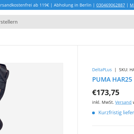
rsandkostenfrei ab 119€ | Abholung in Berlin |
030469062887
|
M
DeltaPLus
|
SKU:
H
PUMA HAR25
€173,75
inkl. MwSt.
Versand
w
Kurzfristig lief