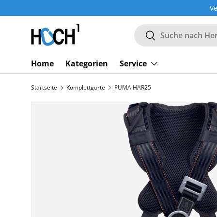
Ve
DIREKT ZUM INHALT
Suchen
Suchen
Home
Kategorien
Service
Startseite
Komplettgurte
PUMA HAR25