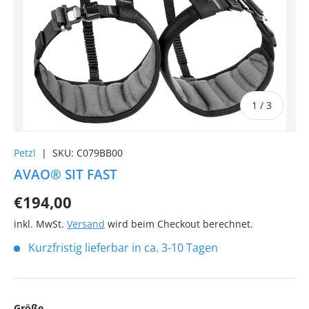
von
1
/
3
Petzl
|
SKU:
C079BB00
AVAO® SIT FAST
€194,00
inkl. MwSt.
Versand
wird beim Checkout berechnet.
Kurzfristig lieferbar in ca. 3-10 Tagen
Größe