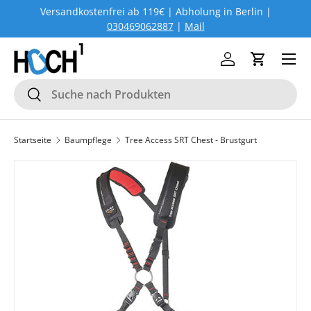
Versandkostenfrei ab 119€ | Abholung in Berlin |
DIREKT ZUM INHALT
030469062887
|
Mail
Menü
Einloggen
Einkaufs
Suchen
Suchen
Startseite
Baumpflege
Tree Access SRT Chest - Brustgurt