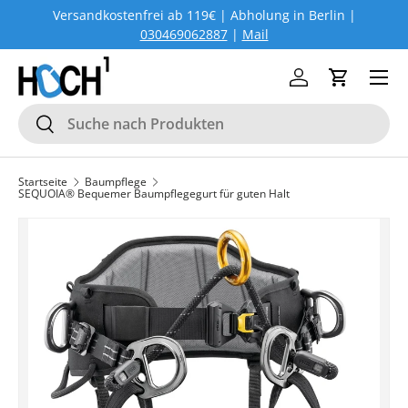
Versandkostenfrei ab 119€ | Abholung in Berlin |
DIREKT ZUM INHALT
030469062887
|
Mail
Menü
Einloggen
Einkaufs
Suchen
Suchen
Startseite
Baumpflege
SEQUOIA® Bequemer Baumpflegegurt für guten Halt