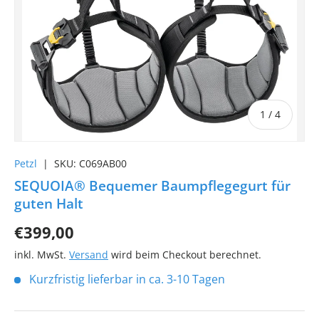
von
1
/
4
Petzl
|
SKU:
C069AB00
SEQUOIA® Bequemer Baumpflegegurt für
guten Halt
€399,00
inkl. MwSt.
Versand
wird beim Checkout berechnet.
Kurzfristig lieferbar in ca. 3-10 Tagen