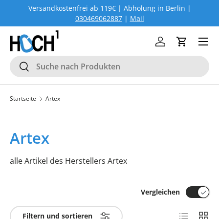
Versandkostenfrei ab 119€ | Abholung in Berlin |
DIREKT ZUM INHALT
030469062887
|
Mail
Menü
Einloggen
Einkaufs
Suchen
Suchen
Startseite
Artex
Artex
alle Artikel des Herstellers Artex
Vergleichen
Produktlist
Produ
Filtern und sortieren