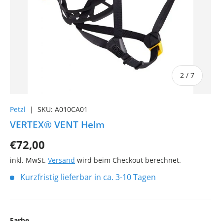
von
2
/
7
Petzl
|
SKU:
A010CA01
VERTEX® VENT Helm
€72,00
inkl. MwSt.
Versand
wird beim Checkout berechnet.
Kurzfristig lieferbar in ca. 3-10 Tagen
Farbe