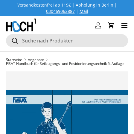
Versandkostenfrei ab 119€ | Abholung in Berlin |
DIREKT ZUM INHALT
030469062887
|
Mail
Menü
Einloggen
Einkaufs
Suchen
Suchen
Startseite
Angebote
FISAT Handbuch für Seilzugangs- und Positionierungstechnik 5. Auflage