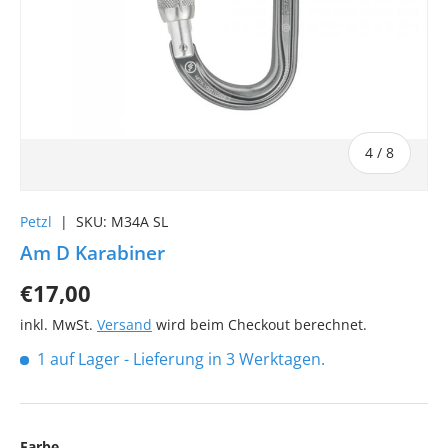
von
4
/
8
Petzl
|
SKU:
M34A SL
Am D Karabiner
€17,00
inkl. MwSt.
Versand
wird beim Checkout berechnet.
1 auf Lager
- Lieferung in 3 Werktagen.
Farbe